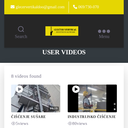
glecervertikaldoo@gmail.com
069/730-070
VISINSKI
Search
Menu
RADOVI
USER VIDEOS
8 videos found
00:19
ČIŠĆENJE SUŠARE
INDUSTRIJSKO ČIŠĆENJE
5
views
80
views